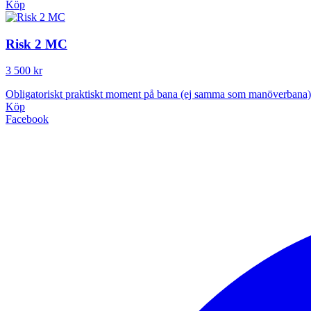
Köp
Risk 2 MC
3 500 kr
Obligatoriskt praktiskt moment på bana (ej samma som manöverbana)
Köp
Facebook